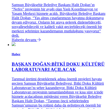
Samsun Büyükşehir Belediye Başkanı Halit Doğan’ın
“Nefes” projesinin bir ayağı olan Yaşlı Koordinasyon ve
Yaşam Merkezi hizmete açıldı. Büyükşehir Belediye Başkanı
Halit Doğan, “Yaş almış çınarlarımızın hayatına dokunmaya
devam ediyoruz. Onların bir araya gelerek dinlenebileceği,
sosyalleşebileceği ve kaliteli vakit geçirebileceği önemli bir
merkezi şehrimize kazandırmanın mutluluğunu yaşıyoruz”
dedi.
Haberin devamı
Haber
BAŞKAN DOĞAN:BİTKİ DOKU KÜLTÜRÜ
LABORATUVARI AÇILACAK
Tarımsal üretimi desteklemek adına önemli projeleri hayata
geçiren Samsun Büyükşehir Belediyesi, Bitki Doku Kültürü
Laboratuvarı’nı şehre kazandırıyor. Bitki Doku Kültürü
Laboratuvarı projesinin tamamlandığının ve kısa süre içinde
hizmete açılacağının müjdesini veren Büyükşehir Belediye
Başkanı Halit Doğan, “Tarımın öncü şehirlerinden
Samsun’umuzun bu rolünü daha da geliştirecek önemli bir