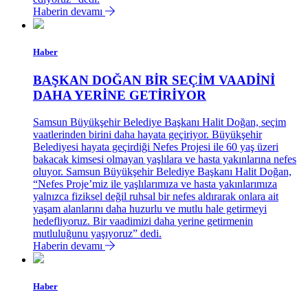
Haberin devamı
Haber
BAŞKAN DOĞAN BİR SEÇİM VAADİNİ
DAHA YERİNE GETİRİYOR
Samsun Büyükşehir Belediye Başkanı Halit Doğan, seçim
vaatlerinden birini daha hayata geçiriyor. Büyükşehir
Belediyesi hayata geçirdiği Nefes Projesi ile 60 yaş üzeri
bakacak kimsesi olmayan yaşlılara ve hasta yakınlarına nefes
oluyor. Samsun Büyükşehir Belediye Başkanı Halit Doğan,
“Nefes Proje’miz ile yaşlılarımıza ve hasta yakınlarımıza
yalnızca fiziksel değil ruhsal bir nefes aldırarak onlara ait
yaşam alanlarını daha huzurlu ve mutlu hale getirmeyi
hedefliyoruz. Bir vaadimizi daha yerine getirmenin
mutluluğunu yaşıyoruz” dedi.
Haberin devamı
Haber