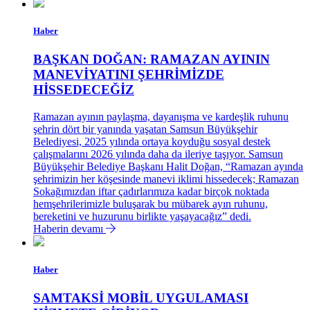
Haber
BAŞKAN DOĞAN: RAMAZAN AYININ
MANEVİYATINI ŞEHRİMİZDE
HİSSEDECEĞİZ
Ramazan ayının paylaşma, dayanışma ve kardeşlik ruhunu
şehrin dört bir yanında yaşatan Samsun Büyükşehir
Belediyesi, 2025 yılında ortaya koyduğu sosyal destek
çalışmalarını 2026 yılında daha da ileriye taşıyor. Samsun
Büyükşehir Belediye Başkanı Halit Doğan, “Ramazan ayında
şehrimizin her köşesinde manevi iklimi hissedecek; Ramazan
Sokağımızdan iftar çadırlarımıza kadar birçok noktada
hemşehrilerimizle buluşarak bu mübarek ayın ruhunu,
bereketini ve huzurunu birlikte yaşayacağız” dedi.
Haberin devamı
Haber
SAMTAKSİ MOBİL UYGULAMASI