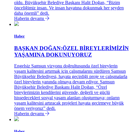
oldu. Büyükşehir Belediye Başkanı Halit Doğan, “Bizim
önceliğimiz insan. Ve insan hayatına dokunmak her şeyden
daha önemli” dedi.
Haberin devamı
Haber
BAŞKAN DOĞAN:ÖZEL BİREYLERİMİZİN
YAŞAMINA DOKUNUYORUZ
Engelsiz Samsun vizyonu doğrultusunda özel bireylerin
yaşam kalitesini artırmak için çalışmalarını sürdüren Samsun
Büyükşehir Belediyesi, hayata geçirdiği proje ve çalışmalarla
özel bireylerin yanında olmaya devam ediyor. Samsun
Büyükşehir Belediye Başkanı Halit Doğan, “Özel
bireylerimizin kendilerini güvende, değerli ve güçlü
hissedecekleri sosyal yaşam alanları oluşturmaya; onların
yaşam kalitesini artıracak projeleri hayata geçirmeye büyük
önem veriyoruz” dedi.
Haberin devamı
Haber