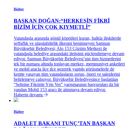
Haber
BAŞKAN DOĞAN:“HERKESİN FİKRİ
BİZİM İÇİN ÇOK KIYMETLİ”
Vatandaşla arasında gönül köprüleri kuran, halkla ilişkilerde
şeffaflık ve ulaşılabilirlik ilkesini benimseyen Samsun
Büyükşehir Belediyesi; Alo 153 Çözüm Merkezi ile
vatandaşla belediye arasındaki iletişimi güçlendirmeye devam
ediyor. Samsun Büyükşehir Belediyesi’nin tüm hizmetlerini
tek bir numara altında toplayan merkez, memnuniyet anketleri
ve mobil araçla ilçe ilçe gezerek yaptığı görüşmelerle de
kentte yaşayan tüm vatandaşların sorun, öneri ve taleplerini
belirlemeye çalışıyor. Büyükşehir Belediyesince başlatılan
“Şehrine Fikrinle Yön Ver” yarışmasının başvuruları da bir
yandan Mobil 153 aracı ile alınmaya devam ediyor.
Haberin devamı
Haber
ADALET BAKANI TUNÇ’TAN BAŞKAN