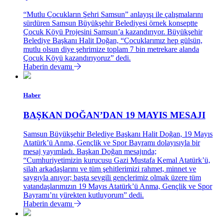
“Mutlu Çocukların Şehri Samsun” anlayışı ile çalışmalarını
sürdüren Samsun Büyükşehir Belediyesi örnek konseptte
Çocuk Köyü Projesini Samsun’a kazandırıyor. Büyükşehir
Belediye Başkanı Halit Doğan, “Çocuklarımız hep gülsün,
mutlu olsun diye şehrimize toplam 7 bin metrekare alanda
Çocuk Köyü kazandırıyoruz” dedi.
Haberin devamı
Haber
BAŞKAN DOĞAN’DAN 19 MAYIS MESAJI
Samsun Büyükşehir Belediye Başkanı Halit Doğan, 19 Mayıs
Atatürk’ü Anma, Gençlik ve Spor Bayramı dolayısıyla bir
mesaj yayımladı. Başkan Doğan mesajında;
“Cumhuriyetimizin kurucusu Gazi Mustafa Kemal Atatürk’ü,
silah arkadaşlarını ve tüm şehitlerimizi rahmet, minnet ve
saygıyla anıyor; başta sevgili gençlerimiz olmak üzere tüm
vatandaşlarımızın 19 Mayıs Atatürk’ü Anma, Gençlik ve Spor
Bayramı’nı yürekten kutluyorum” dedi.
Haberin devamı