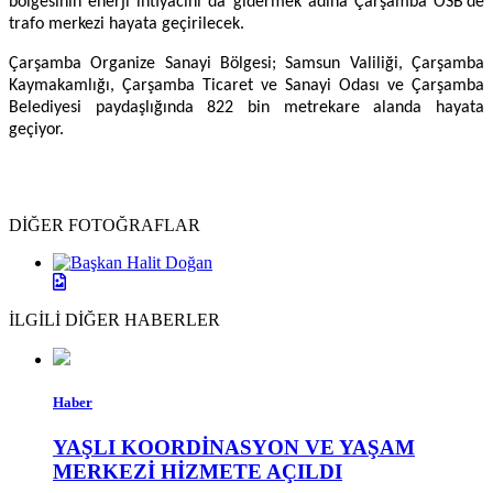
bölgesinin enerji ihtiyacını da gidermek adına Çarşamba OSB’de
trafo merkezi hayata geçirilecek.
Çarşamba Organize Sanayi Bölgesi; Samsun Valiliği, Çarşamba
Kaymakamlığı, Çarşamba Ticaret ve Sanayi Odası ve Çarşamba
Belediyesi paydaşlığında
822 bin metrekare alanda hayata
geçiyor.
DİĞER FOTOĞRAFLAR
İLGİLİ DİĞER HABERLER
Haber
YAŞLI KOORDİNASYON VE YAŞAM
MERKEZİ HİZMETE AÇILDI