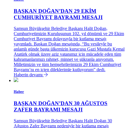
BAŞKAN DOĞAN’DAN 29 EKİM
CUMHURİYET BAYRAMI MESAJI
Samsun Büyükşehir Belediye Başkanı Halit Doğan,
Cumhuriyetimizin Kuruluşunun 102. yıl dönümü ve 29 Ekim
Cumhuriyet Bayramı dolayısıyla bir kutlama mesajı
yayımladı. Başkan Doğan mesajında, “Bu vesileyle bu
anlamlı günde başta ülkemizin kurucusu Gazi Mustafa Kemal
Atatürk olmak üzere aziz vatanımız için mücadele eden tüm
kahramanlarımızı rahmet, minnet ve şükranla anıyorum.
Milletimizin ve tüm hemşehrilerimizin 29 Ekim Cumhuriyet
Bayramı’nı en içten dileklerimle kutluyorum” dedi.
Haberin devamı
Haber
BAŞKAN DOĞAN’DAN 30 AĞUSTOS
ZAFER BAYRAMI MESAJI
Samsun Büyükşehir Belediye Başkanı Halit Doğan 30
Ağustos Zafer Bayramı nedeniyle bir kutlama mesajı