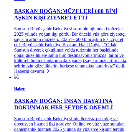
BAŞKAN DOĞAN:MÜZELERİ 600 BİNİ
AŞKIN KİŞİ ZİYARET ETTİ
Samsun Büyükşehir Belediyesi sorumluluğundaki müzeler
2025 yılında yoğun ilgi gördü. Bir önceki yıla göre ziyaretçi
sayısını artıran müzeleri, 2025’te 600 bini aşkın kişi ziyaret
etti. Büyükşehir Belediye Başkanı Halit Doğan, “Odak
Samsun diyerek çıktığımız yolda turizmin her başlığında,
doğal güzelliklere sahip tüm destinasyonlarımızda, tarihi ve
kültürel tüm mekanlarımızda ziyaretçi sayılarımızı artırmakta,
şehrimizin güzelliklerini herkese tanıtmakta kararlıyız” dedi.
Haberin devamı
Haber
BAŞKAN DOĞAN: İNSAN HAYATINA
DOKUNMAK HER ŞEYDEN ÖNEMLİ
Samsun Büyükşehir Belediyesi’nin ücretsiz psikolog ve
diyetisyen hizmeti ilgi görüyor. Online ve yüz yüze sunulan
danışmanlık hizmeti 2025 yılında da yüzlerce kişinin tercihi