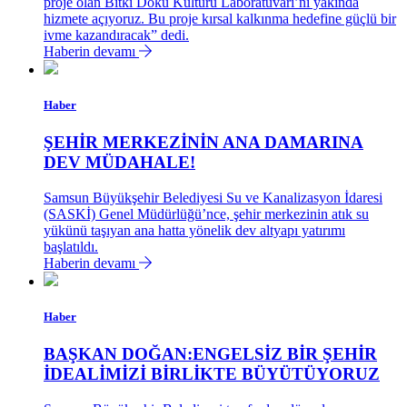
proje olan Bitki Doku Kültürü Laboratuvarı’nı yakında
hizmete açıyoruz. Bu proje kırsal kalkınma hedefine güçlü bir
ivme kazandıracak” dedi.
Haberin devamı
Haber
ŞEHİR MERKEZİNİN ANA DAMARINA
DEV MÜDAHALE!
Samsun Büyükşehir Belediyesi Su ve Kanalizasyon İdaresi
(SASKİ) Genel Müdürlüğü’nce, şehir merkezinin atık su
yükünü taşıyan ana hatta yönelik dev altyapı yatırımı
başlatıldı.
Haberin devamı
Haber
BAŞKAN DOĞAN:ENGELSİZ BİR ŞEHİR
İDEALİMİZİ BİRLİKTE BÜYÜTÜYORUZ