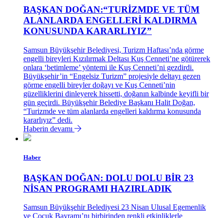
BAŞKAN DOĞAN:“TURİZMDE VE TÜM
ALANLARDA ENGELLERİ KALDIRMA
KONUSUNDA KARARLIYIZ”
Samsun Büyükşehir Belediyesi, Turizm Haftası’nda görme
engelli bireyleri Kızılırmak Deltası Kuş Cenneti’ne götürerek
onlara ‘betimleme’ yöntemi ile Kuş Cenneti’ni gezdirdi.
Büyükşehir’in “Engelsiz Turizm” projesiyle deltayı gezen
görme engelli bireyler doğayı ve Kuş Cenneti’nin
güzelliklerini dinleyerek hissetti, doğanın kalbinde keyifli bir
gün geçirdi. Büyükşehir Belediye Başkanı Halit Doğan,
“Turizmde ve tüm alanlarda engelleri kaldırma konusunda
kararlıyız” dedi.
Haberin devamı
Haber
BAŞKAN DOĞAN: DOLU DOLU BİR 23
NİSAN PROGRAMI HAZIRLADIK
Samsun Büyükşehir Belediyesi 23 Nisan Ulusal Egemenlik
ve Çocuk Bayramı’nı birbirinden renkli etkinliklerle