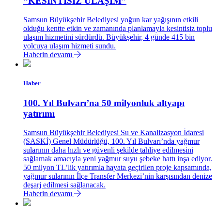
“KESİNTİSİZ ULAŞIM”
Samsun Büyükşehir Belediyesi yoğun kar yağışının etkili
olduğu kentte etkin ve zamanında planlamayla kesintisiz toplu
ulaşım hizmetini sürdürdü. Büyükşehir, 4 günde 415 bin
yolcuya ulaşım hizmeti sundu.
Haberin devamı
Haber
100. Yıl Bulvarı’na 50 milyonluk altyapı
yatırımı
Samsun Büyükşehir Belediyesi Su ve Kanalizasyon İdaresi
(SASKİ) Genel Müdürlüğü, 100. Yıl Bulvarı’nda yağmur
sularının daha hızlı ve güvenli şekilde tahliye edilmesini
sağlamak amacıyla yeni yağmur suyu şebeke hattı inşa ediyor.
50 milyon TL’lik yatırımla hayata geçirilen proje kapsamında,
yağmur sularının İlçe Transfer Merkezi’nin karşısından denize
deşarj edilmesi sağlanacak.
Haberin devamı