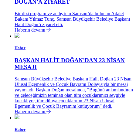
DOĞAN’A ZİYARET
Bir dizi program ve açılış için Samsun’da bulunan Adalet
Bakanı Yılmaz Tunç, Samsun Büyükşehir Belediye Başkanı
Halit Doğan’ı ziyaret etti.
Haberin devamı
Haber
BAŞKAN HALİT DOĞAN’DAN 23 NİSAN
MESAJI
Samsun Büyükşehir Belediye Başkanı Halit Doğan 23 Nisan
Ulusal Egemenlik ve Çocuk Bayramı Dolayısıyla bir mesaj
yayımladı. Başkan Doğan mesajında, “Bugünü anlamlandıran
ve geleceğimizin teminatı olan tüm çocuklarımızı sevgiyle
kucaklıyor, tüm dünya çocuklarının 23 Nisan Ulusal
Egemenlik ve Çocuk Bayramını kutluyorum” dedi.
Haberin devamı
Haber