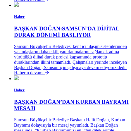
Haber
BAŞKAN DOĞAN:SAMSUN’DA DİJİTAL
DURAK DÖNEMİ BAŞLIYOR
Samsun Büyükşehir Belediyesi kent içi ulaşım sistemlerinden
vatandaşların daha etkili yararlanmalarını sağlamak adına
yürüttüğü dijital durak projesi kapsamında prototip
duraklarından ilkini tamamladı. Çalışmaları yerinde inceleyen
Başkan Doğan, Samsun için çalışmaya devam ediyoruz dedi.
Haberin devamı
Haber
BAŞKAN DOĞAN’DAN KURBAN BAYRAMI
MESAJI
Samsun Büyükşehir Belediye Başkanı Halit Doğan, Kurban
Bayramı dolayısıyla bir mesaj yayımladı. Başkan Doğan
mesajında, “Kurban Bayramımızı en içten dileklerimle