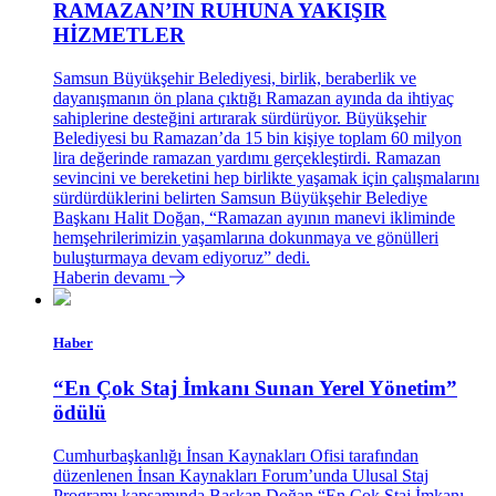
RAMAZAN’IN RUHUNA YAKIŞIR
HİZMETLER
Samsun Büyükşehir Belediyesi, birlik, beraberlik ve
dayanışmanın ön plana çıktığı Ramazan ayında da ihtiyaç
sahiplerine desteğini artırarak sürdürüyor. Büyükşehir
Belediyesi bu Ramazan’da 15 bin kişiye toplam 60 milyon
lira değerinde ramazan yardımı gerçekleştirdi. Ramazan
sevincini ve bereketini hep birlikte yaşamak için çalışmalarını
sürdürdüklerini belirten Samsun Büyükşehir Belediye
Başkanı Halit Doğan, “Ramazan ayının manevi ikliminde
hemşehrilerimizin yaşamlarına dokunmaya ve gönülleri
buluşturmaya devam ediyoruz” dedi.
Haberin devamı
Haber
“En Çok Staj İmkanı Sunan Yerel Yönetim”
ödülü
Cumhurbaşkanlığı İnsan Kaynakları Ofisi tarafından
düzenlenen İnsan Kaynakları Forum’unda Ulusal Staj
Programı kapsamında Başkan Doğan “En Çok Staj İmkanı