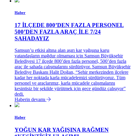
Haber
17 İLÇEDE 800’DEN FAZLA PERSONEL
500’DEN FAZLA ARAÇ İLE 7/24
SAHADAYIZ
Samsun’u etkisi altına alan aşırı kar yağışına karşı
vatandaşların mağdur olmaması için Samsun Büyükşehir
Belediyesi 17 ilçede 800’den fazla personel, 500’den fazla
araç ile sahada çalışmalarını sürdürüyor. Samsun Büyükşehir
Belediye Başkanı Halit Doğan, “Şehir merkezinden ilçelere
kadar her noktada karla mücadelemizi sürdürüyoruz. Tüm
personel ve araçlarımız, karla mücadele çalışmalarını
kesintisiz bir şekilde yürütmek için gece gündüz çalışıyor”
dedi.
Haberin devamı
Haber
YOĞUN KAR YAĞIŞINA RAĞMEN