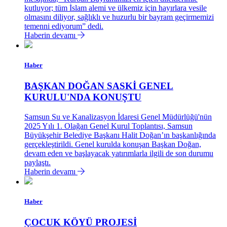
kutluyor; tüm İslam alemi ve ülkemiz için hayırlara vesile
olmasını diliyor, sağlıklı ve huzurlu bir bayram geçirmemizi
temenni ediyorum” dedi.
Haberin devamı
Haber
BAŞKAN DOĞAN SASKİ GENEL
KURULU'NDA KONUŞTU
Samsun Su ve Kanalizasyon İdaresi Genel Müdürlüğü'nün
2025 Yılı 1. Olağan Genel Kurul Toplantısı, Samsun
Büyükşehir Belediye Başkanı Halit Doğan’ın başkanlığında
gerçekleştirildi. Genel kurulda konuşan Başkan Doğan,
devam eden ve başlayacak yatırımlarla ilgili de son durumu
paylaştı.
Haberin devamı
Haber
ÇOCUK KÖYÜ PROJESİ