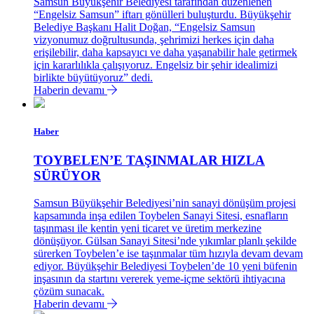
Samsun Büyükşehir Belediyesi tarafından düzenlenen
“Engelsiz Samsun” iftarı gönülleri buluşturdu. Büyükşehir
Belediye Başkanı Halit Doğan, “Engelsiz Samsun
vizyonumuz doğrultusunda, şehrimizi herkes için daha
erişilebilir, daha kapsayıcı ve daha yaşanabilir hale getirmek
için kararlılıkla çalışıyoruz. Engelsiz bir şehir idealimizi
birlikte büyütüyoruz” dedi.
Haberin devamı
Haber
TOYBELEN’E TAŞINMALAR HIZLA
SÜRÜYOR
Samsun Büyükşehir Belediyesi’nin sanayi dönüşüm projesi
kapsamında inşa edilen Toybelen Sanayi Sitesi, esnafların
taşınması ile kentin yeni ticaret ve üretim merkezine
dönüşüyor. Gülsan Sanayi Sitesi’nde yıkımlar planlı şekilde
sürerken Toybelen’e ise taşınmalar tüm hızıyla devam devam
ediyor. Büyükşehir Belediyesi Toybelen’de 10 yeni büfenin
inşasının da startını vererek yeme-içme sektörü ihtiyacına
çözüm sunacak.
Haberin devamı