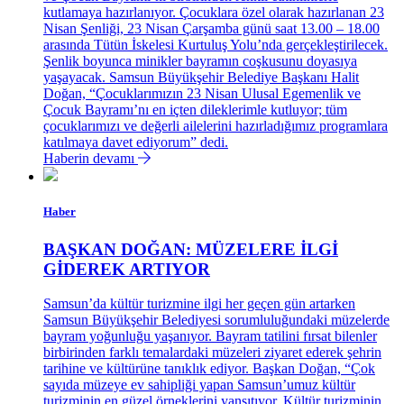
kutlamaya hazırlanıyor. Çocuklara özel olarak hazırlanan 23
Nisan Şenliği, 23 Nisan Çarşamba günü saat 13.00 – 18.00
arasında Tütün İskelesi Kurtuluş Yolu’nda gerçekleştirilecek.
Şenlik boyunca minikler bayramın coşkusunu doyasıya
yaşayacak. Samsun Büyükşehir Belediye Başkanı Halit
Doğan, “Çocuklarımızın 23 Nisan Ulusal Egemenlik ve
Çocuk Bayramı’nı en içten dileklerimle kutluyor; tüm
çocuklarımızı ve değerli ailelerini hazırladığımız programlara
katılmaya davet ediyorum” dedi.
Haberin devamı
Haber
BAŞKAN DOĞAN: MÜZELERE İLGİ
GİDEREK ARTIYOR
Samsun’da kültür turizmine ilgi her geçen gün artarken
Samsun Büyükşehir Belediyesi sorumluluğundaki müzelerde
bayram yoğunluğu yaşanıyor. Bayram tatilini fırsat bilenler
birbirinden farklı temalardaki müzeleri ziyaret ederek şehrin
tarihine ve kültürüne tanıklık ediyor. Başkan Doğan, “Çok
sayıda müzeye ev sahipliği yapan Samsun’umuz kültür
turizminin en güzel örneklerini yansıtıyor. Kültür turizminin