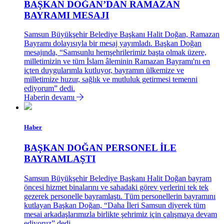
BAŞKAN DOĞAN’DAN RAMAZAN
BAYRAMI MESAJI
Samsun Büyükşehir Belediye Başkanı Halit Doğan, Ramazan
Bayramı dolayısıyla bir mesaj yayımladı. Başkan Doğan
mesajında, “Samsunlu hemşehrilerimiz başta olmak üzere,
milletimizin ve tüm İslam âleminin Ramazan Bayramı'nı en
içten duygularımla kutluyor, bayramın ülkemize ve
milletimize huzur, sağlık ve mutluluk getirmesi temenni
ediyorum” dedi.
Haberin devamı
Haber
BAŞKAN DOĞAN PERSONEL İLE
BAYRAMLAŞTI
Samsun Büyükşehir Belediye Başkanı Halit Doğan bayram
öncesi hizmet binalarını ve sahadaki görev yerlerini tek tek
gezerek personelle bayramlaştı. Tüm personellerin bayramını
kutlayan Başkan Doğan, “Daha İleri Samsun diyerek tüm
mesai arkadaşlarımızla birlikte şehrimiz için çalışmaya devam
ediyoruz” dedi.