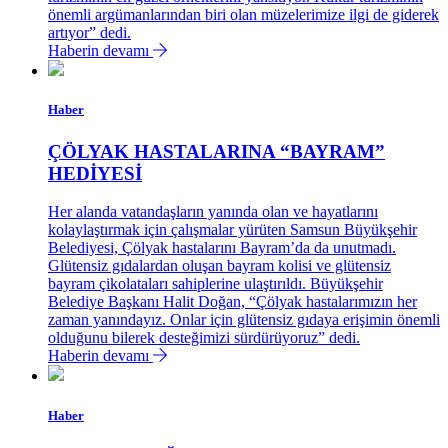
önemli argümanlarından biri olan müzelerimize ilgi de giderek
artıyor” dedi.
Haberin devamı
Haber
ÇÖLYAK HASTALARINA “BAYRAM”
HEDİYESİ
Her alanda vatandaşların yanında olan ve hayatlarını
kolaylaştırmak için çalışmalar yürüten Samsun Büyükşehir
Belediyesi, Çölyak hastalarını Bayram’da da unutmadı.
Glütensiz gıdalardan oluşan bayram kolisi ve glütensiz
bayram çikolataları sahiplerine ulaştırıldı. Büyükşehir
Belediye Başkanı Halit Doğan, “Çölyak hastalarımızın her
zaman yanındayız. Onlar için glütensiz gıdaya erişimin önemli
olduğunu bilerek desteğimizi sürdürüyoruz” dedi.
Haberin devamı
Haber