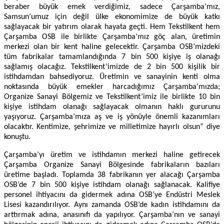
beraber büyük emek verdiğimiz, sadece Çarşamba’mız,
Samsun’umuz için değil ülke ekonomimize de büyük katkı
sağlayacak bir yatırım olarak hayata geçti. Hem Tekstilkent hem
Çarşamba OSB ile birlikte Çarşamba’mız göç alan, üretimin
merkezi olan bir kent haline gelecektir. Çarşamba OSB’mizdeki
tüm fabrikalar tamamlandığında 7 bin 500 kişiye iş olanağı
sağlamış olacağız. Tekstilkent’imizde de 2 bin 500 kişilik bir
istihdamdan bahsediyoruz. Üretimin ve sanayinin kenti olma
noktasında büyük emekler harcadığımız Çarşamba'mızda;
Organize Sanayi Bölgemiz ve Tekstilkent’imiz ile birlikte 10 bin
kişiye istihdam olanağı sağlayacak olmanın haklı gururunu
yaşıyoruz. Çarşamba’mıza aş ve iş yönüyle önemli kazanımları
olacaktır. Kentimize, şehrimize ve milletimize hayırlı olsun” diye
konuştu.
Çarşamba’yı üretim ve istihdamın merkezi haline getirecek
Çarşamba Organize Sanayi Bölgesinde fabrikaların bazıları
üretime başladı. Toplamda 38 fabrikanın yer alacağı Çarşamba
OSB’de 7 bin 500 kişiye istihdam olanağı sağlanacak. Kalifiye
personel ihtiyacını da gidermek adına OSB’ye Endüstri Meslek
Lisesi kazandırılıyor. Aynı zamanda OSB’de kadın istihdamını da
arttırmak adına, anasınıfı da yapılıyor. Çarşamba’nın ve sanayi