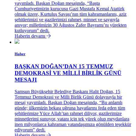
yayımladı. Başkan Doğan mesajında, “Başta
Cumhuriyetimizin kurucusu Gazi Mustafa Kemal Atatürk
olmak üzere, Kurtuluş Savaşı’nın tüm kahramanlarını, aziz
şehitlerimizi ve gazilerimizi rahmet, minnet ve saygıyla
anıyor; milletimizin 30 Ağustos Zafer Bayramı’nı yürekten
kutluyorum” dedi.
Haberin devamı
Haber
BAŞKAN DOĞAN’DAN 15 TEMMUZ
DEMOKRASİ VE MİLLİ BİRLİK GÜNÜ
MESAJI
Samsun Büyükşehir Belediye Başkanı Halit Doğan, 15
Temmuz Demokrasi ve Milli Birlik Günü dolayısıyla bir
mesaj yayımladı. Başkan Doğan mesajında, “Bu anlamlı
günde; ülkemizin bekası uğruna hayatlarını feda eden tüm
şehitlerimize Yüce Allah’tan rahmet diliyor, gazilerimize
minnetlerimi sunuyor, vatanı için tek yürek olup meydanlara
inen milyonlarca kahraman vatandaşımıza gönülden teşekkür
ediyorum” dedi.
Haberin devamı