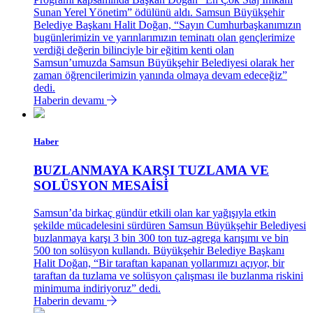
Sunan Yerel Yönetim” ödülünü aldı. Samsun Büyükşehir
Belediye Başkanı Halit Doğan, “Sayın Cumhurbaşkanımızın
bugünlerimizin ve yarınlarımızın teminatı olan gençlerimize
verdiği değerin bilinciyle bir eğitim kenti olan
Samsun’umuzda Samsun Büyükşehir Belediyesi olarak her
zaman öğrencilerimizin yanında olmaya devam edeceğiz”
dedi.
Haberin devamı
Haber
BUZLANMAYA KARŞI TUZLAMA VE
SOLÜSYON MESAİSİ
Samsun’da birkaç gündür etkili olan kar yağışıyla etkin
şekilde mücadelesini sürdüren Samsun Büyükşehir Belediyesi
buzlanmaya karşı 3 bin 300 ton tuz-agrega karışımı ve bin
500 ton solüsyon kullandı. Büyükşehir Belediye Başkanı
Halit Doğan, “Bir taraftan kapanan yollarımızı açıyor, bir
taraftan da tuzlama ve solüsyon çalışması ile buzlanma riskini
minimuma indiriyoruz” dedi.
Haberin devamı