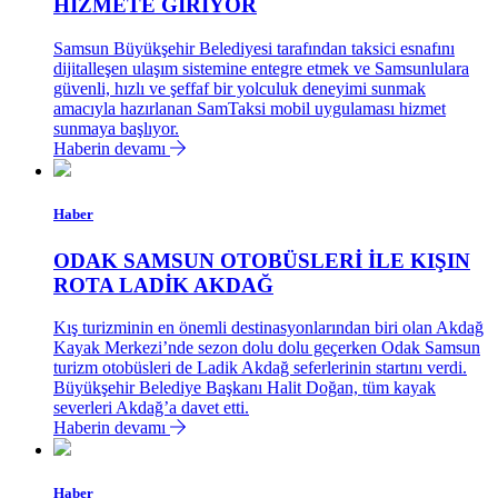
HİZMETE GİRİYOR
Samsun Büyükşehir Belediyesi tarafından taksici esnafını
dijitalleşen ulaşım sistemine entegre etmek ve Samsunlulara
güvenli, hızlı ve şeffaf bir yolculuk deneyimi sunmak
amacıyla hazırlanan SamTaksi mobil uygulaması hizmet
sunmaya başlıyor.
Haberin devamı
Haber
ODAK SAMSUN OTOBÜSLERİ İLE KIŞIN
ROTA LADİK AKDAĞ
Kış turizminin en önemli destinasyonlarından biri olan Akdağ
Kayak Merkezi’nde sezon dolu dolu geçerken Odak Samsun
turizm otobüsleri de Ladik Akdağ seferlerinin startını verdi.
Büyükşehir Belediye Başkanı Halit Doğan, tüm kayak
severleri Akdağ’a davet etti.
Haberin devamı
Haber