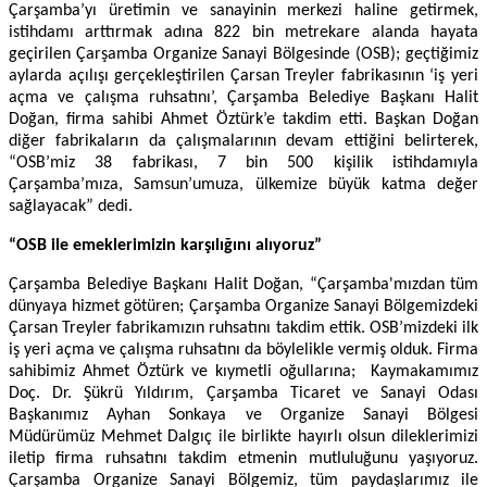
Çarşamba’yı üretimin ve sanayinin merkezi haline getirmek,
istihdamı arttırmak adına 822 bin metrekare alanda hayata
geçirilen Çarşamba Organize Sanayi Bölgesinde (OSB); geçtiğimiz
aylarda açılışı gerçekleştirilen Çarsan Treyler fabrikasının ‘iş yeri
açma ve çalışma ruhsatını’, Çarşamba Belediye Başkanı Halit
Doğan, firma sahibi Ahmet Öztürk’e takdim etti. Başkan Doğan
diğer fabrikaların da çalışmalarının devam ettiğini belirterek,
“OSB’miz 38 fabrikası, 7 bin 500 kişilik istihdamıyla
Çarşamba’mıza, Samsun’umuza, ülkemize büyük katma değer
sağlayacak” dedi.
“OSB ile emeklerimizin karşılığını alıyoruz”
Çarşamba Belediye Başkanı Halit Doğan, “Çarşamba'mızdan tüm
dünyaya hizmet götüren; Çarşamba Organize Sanayi Bölgemizdeki
Çarsan Treyler fabrikamızın ruhsatını takdim ettik. OSB’mizdeki ilk
iş yeri açma ve çalışma ruhsatını da böylelikle vermiş olduk. Firma
sahibimiz Ahmet Öztürk ve kıymetli oğullarına; Kaymakamımız
Doç. Dr. Şükrü Yıldırım, Çarşamba Ticaret ve Sanayi Odası
Başkanımız Ayhan Sonkaya ve Organize Sanayi Bölgesi
Müdürümüz Mehmet Dalgıç ile birlikte hayırlı olsun dileklerimizi
iletip firma ruhsatını takdim etmenin mutluluğunu yaşıyoruz.
Çarşamba Organize Sanayi Bölgemiz, tüm paydaşlarımız ile